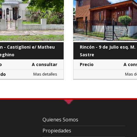
n - Castiglioni e/ Matheu
Rincón - 9 de Julio esq. M.
eghino
Sastre
o
A consultar
Precio
A con
ido
Mas detalles
Mas de
Quienes Somos
Propiedades