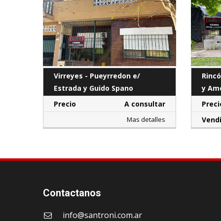
Virreyes - Pueyrredon e/
Rincó
Estrada y Guido Spano
y Am
Precio
A consultar
Preci
Mas detalles
Vend
Contactanos
info@santroni.com.ar